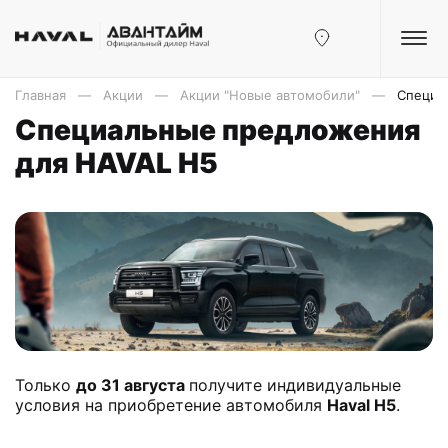
Главная
Акции
Акции "Новые автомобили"
Специа
Специальные предложения
для HAVAL H5
Только
до
31 августа
получите индивидуальные
условия на приобретение автомобиля
Haval H5
.