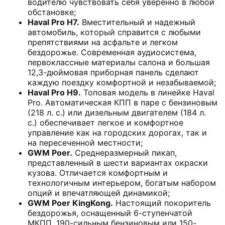
водителю чувствовать себя уверенно в любой
обстановке;
Haval
Pro H7.
Вместительный и надежный
автомобиль, который справится с любыми
препятствиями на асфальте и легком
бездорожье. Современная аудиосистема,
первоклассные материалы салона и большая
12,3-дюймовая приборная панель сделают
каждую поездку комфортной и незабываемой;
Haval
Pro H9.
Топовая модель в линейке Haval
Pro. Автоматическая КПП в паре с бензиновым
(218 л. с.) или дизельным двигателем (184 л.
с.) обеспечивает легкое и комфортное
управление как на городских дорогах, так и
на пересеченной местности;
GWM Poer.
Среднеразмерный пикап,
представленный в шести вариантах окраски
кузова. Отличается комфортным и
технологичным интерьером, богатым набором
опций и впечатляющей динамикой;
GWM Poer KingKong.
Настоящий покоритель
бездорожья, оснащенный 6-ступенчатой
МКПП, 190-сильным бензиновым или 150-