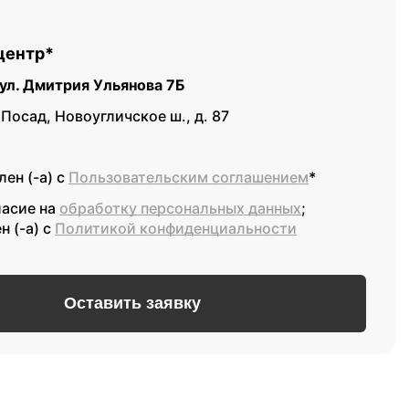
центр*
, ул. Дмитрия Ульянова 7Б
 Посад, Новоугличское ш., д. 87
ен (-а) с
Пользовательским соглашением
*
ласие на
обработку персональных данных
;
н (-а) c
Политикой конфиденциальности