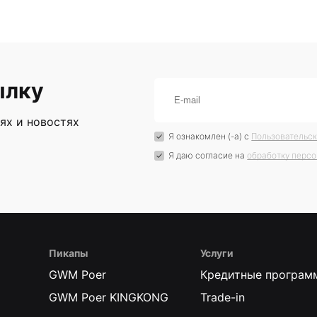
ылку
ях и новостях
Я ознакомлен (-а) с
Пользовательс
Я даю согласие на
обработку перс
Пикапы
Услуги
GWM Poer
Кредитные програм
GWM Poer KINGKONG
Trade-in