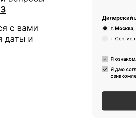
83
Дилерский 
ся с вами
г. Москва
я даты и
г. Сергиев
Я ознакомл
Я даю сог
ознакомле