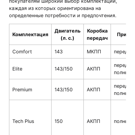
покупателям широкий выбор комплектаций,
каждая из которых ориентирована на
определенные потребности и предпочтения.
Двигатель
Коробка
Комплектация
Приво
(л. с.)
передач
Comfort
143
МКПП
передни
передни
Elite
143/150
АКПП
полный
передни
Premium
143/150
АКПП
полный
Tech Plus
150
АКПП
полный