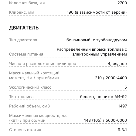
Колесная база, мм
2700
дистанционная активация звукового
Декоративная крышка двигателя
Светодиодные дневные ходовые огни,
сигнала
Клиренс, мм
190 (в зависимости от версии)
интегрированные в блок фар
Разьем USB в зеркале, для
ДВИГАТЕЛЬ
Светодиодные задние фонари
подключения видео-регистратора
Тип двигателя
бензиновый, с турбонаддувом
Задние противотуманные фонари
Блокировка замков задних дверей от
Распределенный впрыск топлива с
открывания изнутри (детский замок)
Система питания
электронным управлением
Функция задержки света фар после
Число и расположение цилиндро
4, рядное
закрытия центрального замка (follow-
Система ГЛОНАСС
me-home)
Максимальный крутящий
момент, Нм / при об/мин
210 / 2000-4400
Аккумулятор увеличенной емкости
Датчик дождя и света
Экологический класс
5
Увеличенный объем бачка омывателя,
Тип топлива
бензин, не ниже АИ-92
4,5л
Рабочий объем, см3
1497
Максимальная мощность, л.с.
(кВт) / при об/мин
143 (105) / 5600-6000
Степень сжатия
9.3:1