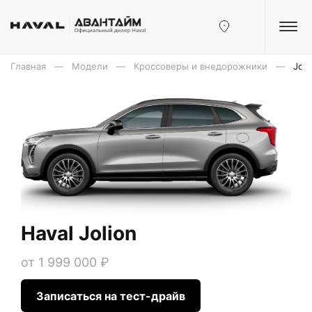
Главная
Модели
Кроссоверы и внедорожники
Joli
Haval Jolion
от 1 999 000 ₽
Записаться на тест-драйв