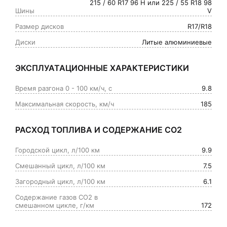
215 / 60 R17 96 H или 225 / 55 R18 98
Шины
V
Размер дисков
R17/R18
Диски
Литые алюминиевые
ЭКСПЛУАТАЦИОННЫЕ ХАРАКТЕРИСТИКИ
Время разгона 0 - 100 км/ч, с
9.8
Максимальная скорость, км/ч
185
РАСХОД ТОПЛИВА И СОДЕРЖАНИЕ СО2
Городской цикл, л/100 км
9.9
Смешанный цикл, л/100 км
7.5
Загородный цикл, л/100 км
6.1
Содержание газов CO2 в
смешанном цикле, г/км
172