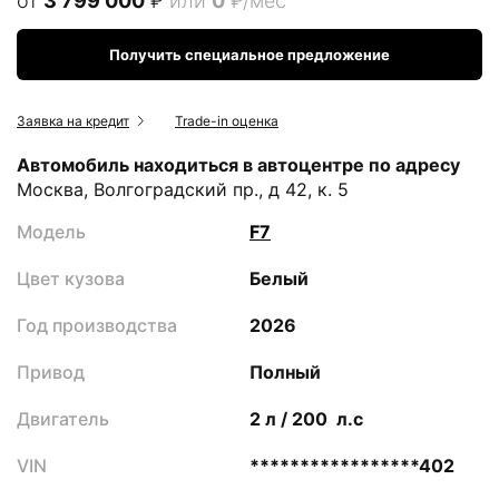
от
3 799 000
₽
или
0
₽/мес
Получить специальное предложение
Заявка на кредит
Trade-in оценка
Автомобиль находиться в автоцентре по адресу
Москва, Волгоградский пр., д 42, к. 5
Модель
F7
Цвет кузова
Белый
Год производства
2026
Привод
Полный
Двигатель
2 л / 200 л.с
VIN
*****************402