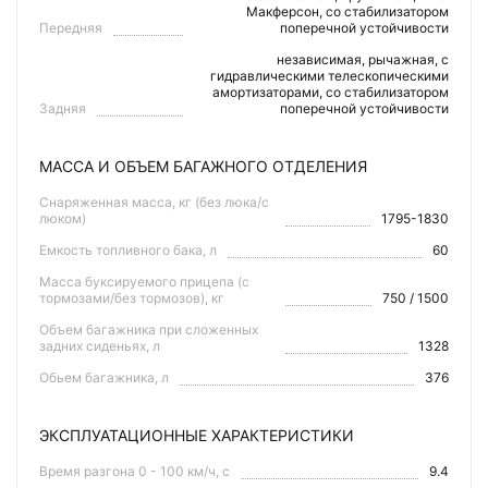
Макферсон, со стабилизатором
Передняя
поперечной устойчивости
независимая, рычажная, с
гидравлическими телескопическими
амортизаторами, со стабилизатором
Задняя
поперечной устойчивости
МАССА И ОБЪЕМ БАГАЖНОГО ОТДЕЛЕНИЯ
Снаряженная масса, кг (без люка/с
люком)
1795-1830
Емкость топливного бака, л
60
Масса буксируемого прицепа (с
тормозами/без тормозов), кг
750 / 1500
Объем багажника при сложенных
задних сиденьях, л
1328
Обьем багажника, л
376
ЭКСПЛУАТАЦИОННЫЕ ХАРАКТЕРИСТИКИ
Время разгона 0 - 100 км/ч, с
9.4