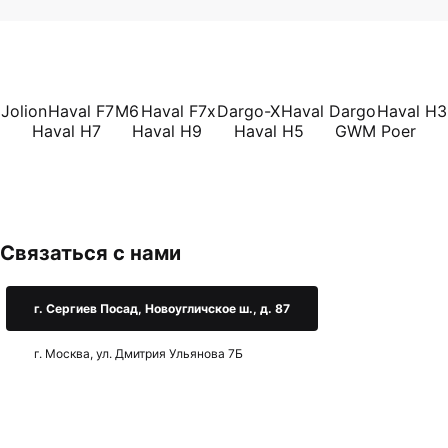
Jolion
Haval F7
M6
Haval F7x
Dargo-X
Haval Dargo
Haval H3
Haval H7
Haval H9
Haval H5
GWM Poer
Связаться с нами
г. Сергиев Посад, Новоугличское ш., д. 87
г. Москва, ул. Дмитрия Ульянова 7Б