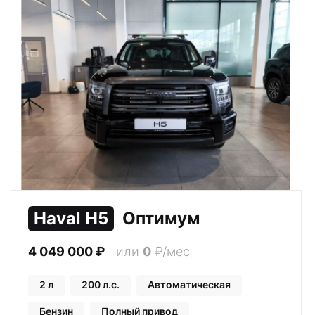
Haval H5
Оптимум
4 049 000
₽
или
0
₽/мес
2 л
200 л.с.
Автоматическая
Бензин
Полный привод