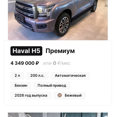
Haval H5
Премиум
4 349 000
₽
или
0
₽/мес
2 л
200 л.с.
Автоматическая
Бензин
Полный привод
2026 год выпуска
Бежевый