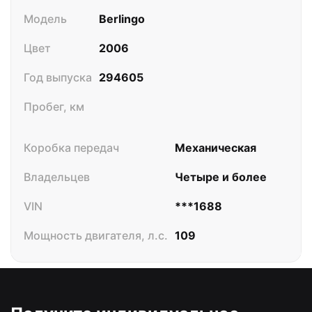
Модель
Berlingo
Цвет
2006
Год выпуска
294605
Пробег, км
Коробка передач
Механическая
Владельцев
Четыре и более
VIN
***1688
Мощность двигателя, л.c.
109