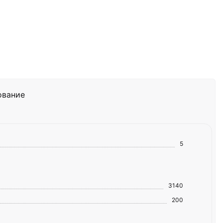
ование
5
3140
200