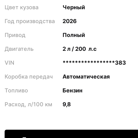
Цвет кузова
Черный
Год производства
2026
Привод
Полный
Двигатель
2 л / 200 л.с
VIN
*****************383
Коробка передач
Автоматическая
Топливо
Бензин
Расход, л/100 км
9,8