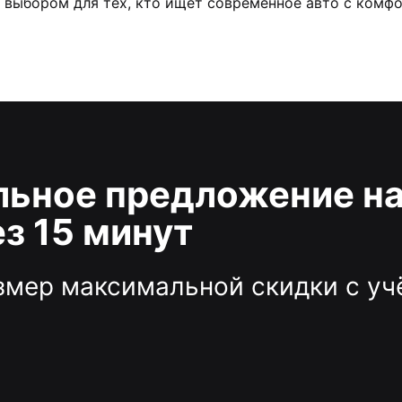
 выбором для тех, кто ищет современное авто с комф
ьное предложение на
з 15 минут
азмер максимальной скидки с у