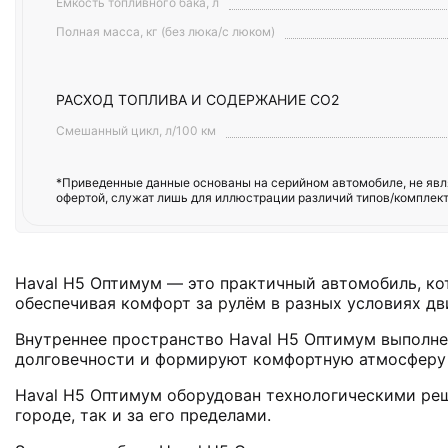
Емкость топливного бака, л
Полная масса, кг (без люка/с люком)
РАСХОД ТОПЛИВА И СОДЕРЖАНИЕ СО2
Смешанный цикл, л/100 км
*Приведенные данные основаны на серийном автомобиле, не явля
офертой, служат лишь для иллюстрации различий типов/комплект
Haval H5 Оптимум — это практичный автомобиль, ко
обеспечивая комфорт за рулём в разных условиях дв
Внутреннее пространство Haval H5 Оптимум выполне
долговечности и формируют комфортную атмосферу 
Haval H5 Оптимум оборудован технологическими реш
городе, так и за его пределами.