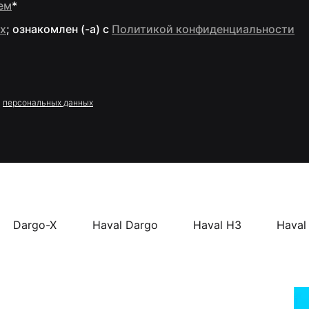
ем
*
х
; ознакомлен (-а) c
Политикой конфиденциальности
у
персональных данных
Dargo-X
Haval Dargo
Haval H3
Haval