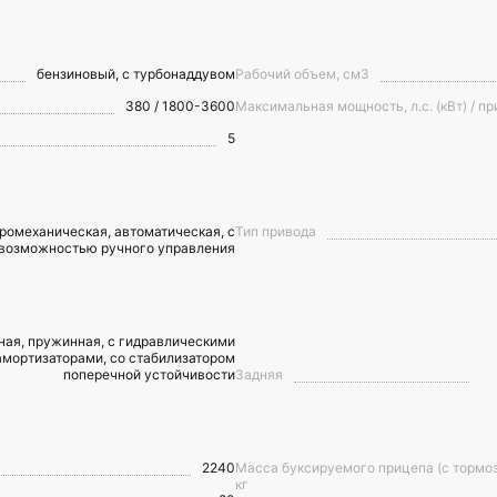
бензиновый, с турбонаддувом
Рабочий объем, см3
380 / 1800-3600
Максимальная мощность, л.с. (кВт) / пр
5
дромеханическая, автоматическая, с
Тип привода
возможностью ручного управления
ая, пружинная, с гидравлическими
амортизаторами, со стабилизатором
поперечной устойчивости
Задняя
2240
Масса буксируемого прицепа (с тормоз
кг