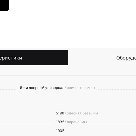
еристики
Оборуд
5-ти дверный универсал
Количество мест
5190
Колесная база, мм
1835
Клиренс, мм
1905