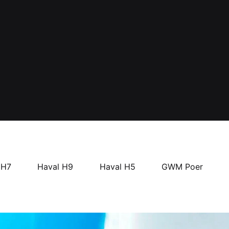
 H7
Haval H9
Haval H5
GWM Poer