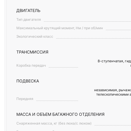
ДВИГАТЕЛЬ
Тип двигателя
Максимальный крутящий момент, Нм / при об/мин
Экологический класс
ТРАНСМИССИЯ
8-ступенчатая, ги
Коробка передач
ПОДВЕСКА
независимая, рычажн
телескопическими 
Передняя
МАССА И ОБЪЕМ БАГАЖНОГО ОТДЕЛЕНИЯ
Снаряженная масса, кг (без люка/с люком)