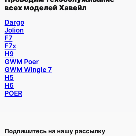
всех моделей Хавейл
Dargo
Jolion
F7
F7x
H9
GWM Poer
GWM Wingle 7
H5
H6
POER
Подпишитесь на нашу рассылку