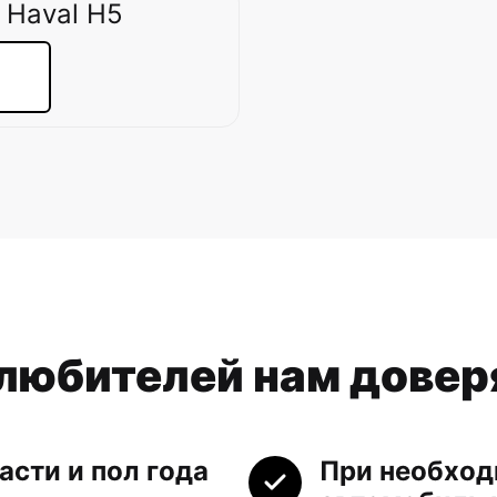
 Haval H5
олюбителей нам дове
асти и пол года
При необход