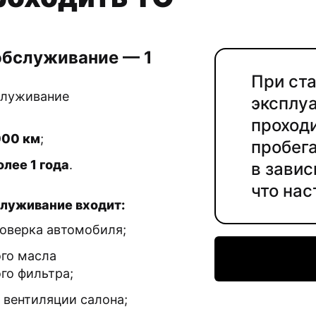
обслуживание — 1
При ст
служивание
эксплу
проход
000 км
;
пробег
олее 1 года
.
в завис
что на
служивание входит:
оверка автомобиля;
го масла
го фильтра;
 вентиляции салона;