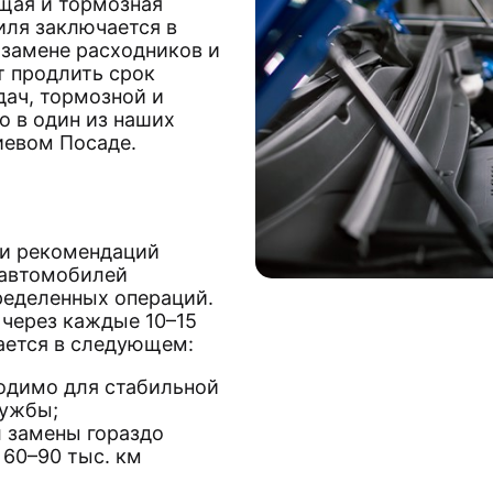
щая и тормозная
ля заключается в
 замене расходников и
т продлить срок
дач, тормозной и
о в один из наших
иевом Посаде.
 и рекомендаций
 автомобилей
ределенных операций.
через каждые 10–15
чается в следующем:
димо для стабильной
лужбы;
 замены гораздо
 60–90 тыс. км