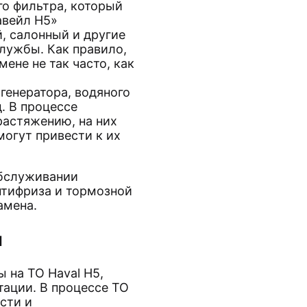
о фильтра, который
авейл H5»
, салонный и другие
лужбы. Как правило,
ене не так часто, как
генератора, водяного
д. В процессе
растяжению, на них
огут привести к их
обслуживании
нтифриза и тормозной
амена.
м
 на ТО Haval H5,
тации. В процессе ТО
сти и