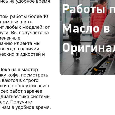
ись на удобное время
том работы более 10
т им выявлять
нт любых моделей: от
уги. Вы получаете на
амененные
ланию клиента мы
всегда в наличии
ческих жидкостей и
 Пока наш мастер
чку кофе, посмотреть
ываются в строго
идки по обслуживанию
всех работ заранее
т диагностика системы
еру. Получите
 нам в удобное время.