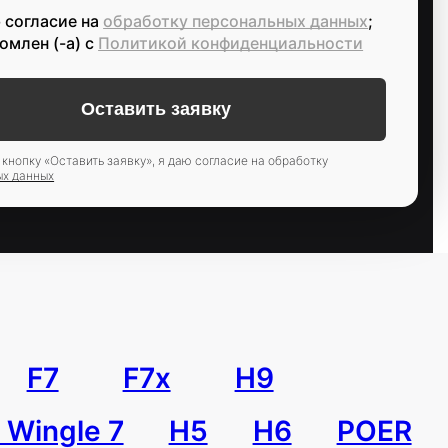
 согласие на
обработку персональных данных
;
омлен (-а) c
Политикой конфиденциальности
кнопку «Оставить заявку», я даю согласие на обработку
ых данных
F7
F7x
H9
Wingle 7
H5
H6
POER