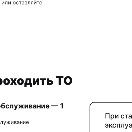
, или оставляйте
роходить ТО
обслуживание — 1
При ст
служивание
эксплу