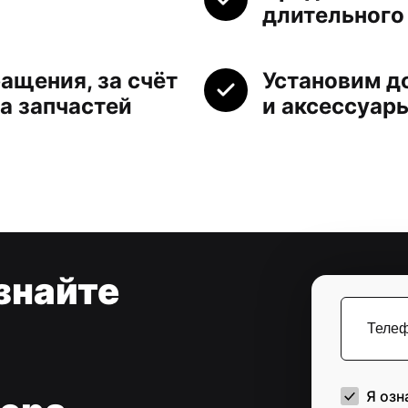
длительного
ащения, за счёт
Установим д
а запчастей
и аксессуар
знайте
Я озн