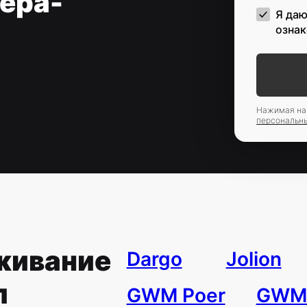
ера-
Я даю
ознак
Нажимая на 
персональн
живание
Dargo
Jolion
л
GWM Poer
GWM 