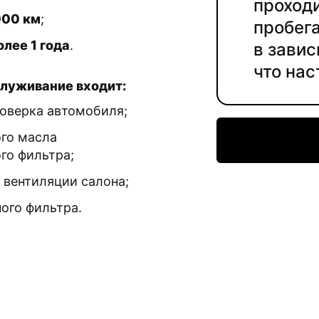
проход
000 км
;
пробег
олее 1 года
.
в завис
что на
служивание входит:
оверка автомобиля;
го масла
го фильтра;
 вентиляции салона;
ого фильтра.