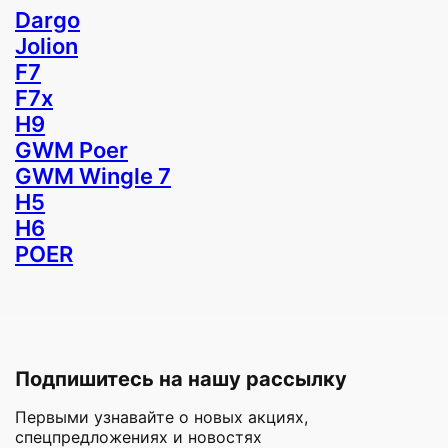
Dargo
Jolion
F7
F7x
H9
GWM Poer
GWM Wingle 7
H5
H6
POER
Подпишитесь на нашу рассылку
Первыми узнавайте о новых акциях,
спецпредложениях и новостях