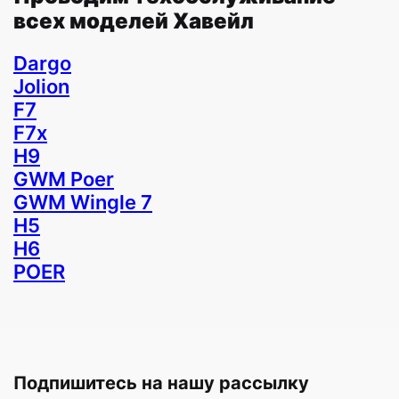
всех моделей Хавейл
Dargo
Jolion
F7
F7x
H9
GWM Poer
GWM Wingle 7
H5
H6
POER
Подпишитесь на нашу рассылку